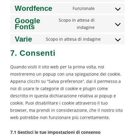
Wordfence
to
Funzionale
Consent
service
to
Google
Scopo in attesa di
wordpress
Fonts
service
indagine
Consent
wordfence
to
Varie
Scopo in attesa di indagine
service
Consent
google-
to
7. Consenti
fonts
service
varie
Quando visiti il sito web per la prima volta, noi
mostreremo un popup con una spiegazione dei cookie.
Appena clicchi su “Salva preferenze”, dai il permesso a
noi di usare le categorie di cookie e plugin come
descritto in questa dichiarazione relativa ai popup e
cookie. Puoi disabilitare i cookie attraverso il tuo
browser, ma prendi in considerazione, che il nostro sito
web potrebbe non funzionare più correttamente.
7.1 Gestisci le tue impostazioni di consenso